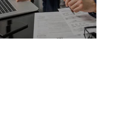
PERSONNEL ADMINISTRATIF ET
SOUTIEN AUX OPÉRATIONS
Assurer la coordination quotidienne des
activités internes, la gestion des
documents et le suivi des dossiers
opérationnels
Soutenir les équipes de chantier et de
gestion en facilitant la communication,
l'organisation et la fluidité des processus